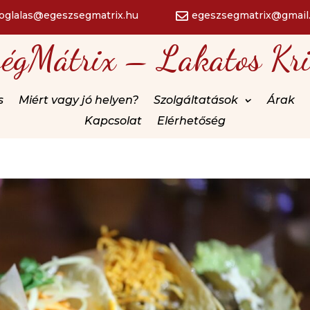
foglalas@egeszsegmatrix.hu
egeszsegmatrix@gmail

ségMátrix – Lakatos Kri
s
Miért vagy jó helyen?
Szolgáltatások
Árak
Kapcsolat
Elérhetőség