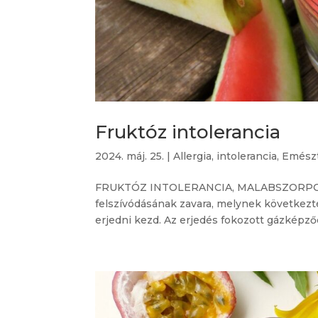
Fruktóz intolerancia
2024. máj. 25.
|
Allergia, intolerancia
,
Emész
FRUKTÓZ INTOLERANCIA, MALABSZORPCIÓ A
felszívódásának zavara, melynek következté
erjedni kezd. Az erjedés fokozott gázképződé