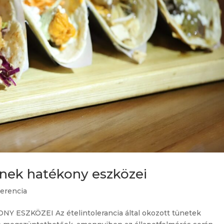
ének hatékony eszközei
lerencia
SZKÖZEI Az ételintolerancia által okozott tünetek