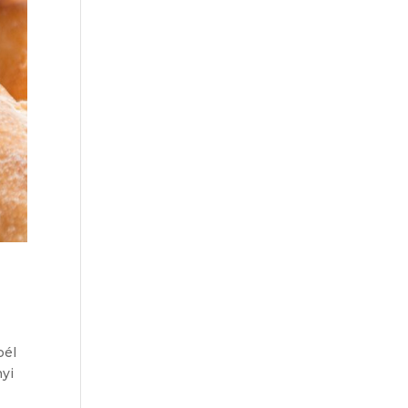
bél
nyi