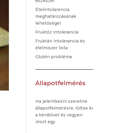
eszközei
Ételintolarencia
meghatározásának
lehetőségei
Fruktóz intolerancia
Fruktán intolerancia és
élelmiszer lista
Glutén probléma
Állapotfelmérés
Ha jelentkezni szeretne
állapotfelmérésre, töltse ki
a kérdőívet és vegyen
részt egy