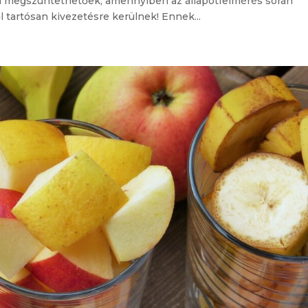
en megszüntethetőek, amennyiben az állapotfelmérés során
 tartósan kivezetésre kerülnek! Ennek...