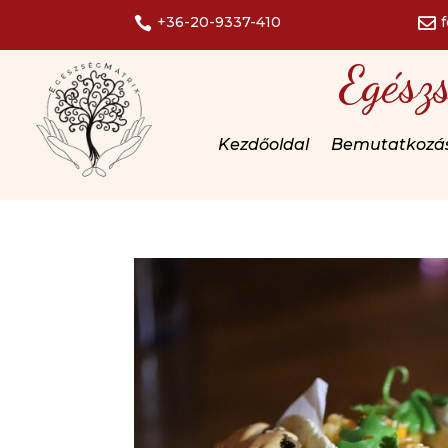
+36-20-9337-410


Egész
Kezdőoldal
Bemutatkozá