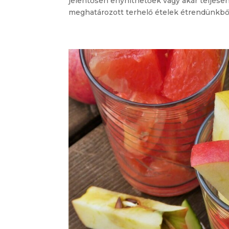
jelentősen enyhíthetőek vagy akár teljes
meghatározott terhelő ételek étrendünkből