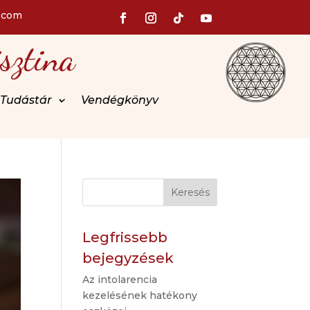
.com
sztina
Tudástár
Vendégkönyv
Keresés
Legfrissebb
bejegyzések
Az intolarencia
kezelésének hatékony