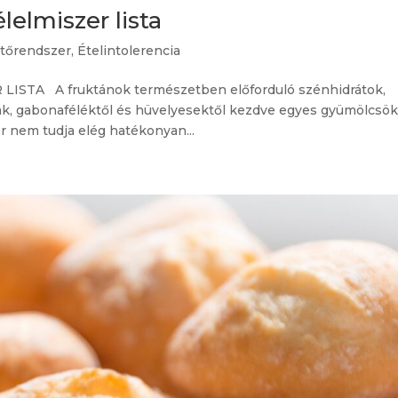
lelmiszer lista
tőrendszer
,
Ételintolerencia
STA A fruktánok természetben előforduló szénhidrátok,
k, gabonaféléktől és hüvelyesektől kezdve egyes gyümölcsök
 nem tudja elég hatékonyan...