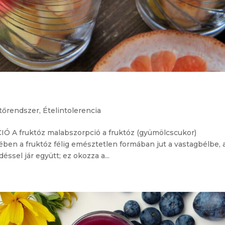
tőrendszer
,
Ételintolerencia
 fruktóz malabszorpció a fruktóz (gyümölcscukor)
ben a fruktóz félig emésztetlen formában jut a vastagbélbe, 
ssel jár együtt; ez okozza a...