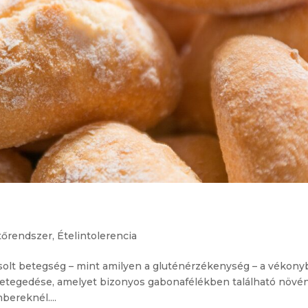
őrendszer
,
Ételintolerencia
 betegség – mint amilyen a gluténérzékenység – a vékony
gbetegedése, amelyet bizonyos gabonafélékben található növé
bereknél....