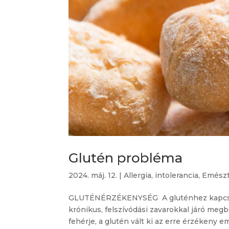
Glutén probléma
2024. máj. 12.
|
Allergia, intolerancia
,
Emészt
GLUTÉNÉRZÉKENYSÉG A gluténhez kapcsolt
krónikus, felszívódási zavarokkal járó me
fehérje, a glutén vált ki az erre érzékeny em