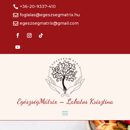
+36-20-9337-410

foglalas@egeszsegmatrix.hu

egeszsegmatrix@gmail.com

EgészségMátrix – Lakatos Krisztina