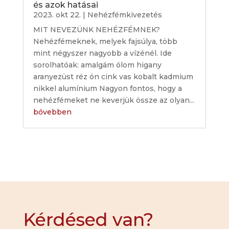
és azok hatásai
2023. okt 22.
|
Nehézfémkivezetés
MIT NEVEZÜNK NEHÉZFÉMNEK?
Nehézfémeknek, melyek fajsúlya, több
mint négyszer nagyobb a vízénél. Ide
sorolhatóak: amalgám ólom higany
aranyezüst réz ón cink vas kobalt kadmium
nikkel alumínium Nagyon fontos, hogy a
nehézfémeket ne keverjük össze az olyan...
bővebben
Kérdésed van?