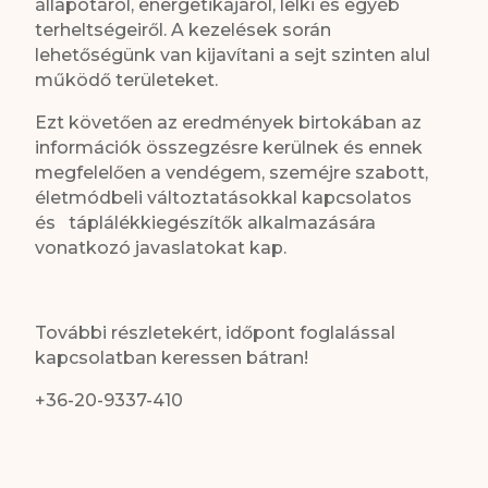
állapotáról, energetikájáról, lelki és egyéb
terheltségeiről. A kezelések során
lehetőségünk van kijavítani a sejt szinten alul
működő területeket.
Ezt követően az eredmények birtokában az
információk összegzésre kerülnek és ennek
megfelelően a vendégem, szeméjre szabott,
életmódbeli változtatásokkal kapcsolatos
és táplálékkiegészítők alkalmazására
vonatkozó javaslatokat kap.
További részletekért, időpont foglalással
kapcsolatban keressen bátran!
+36-20-9337-410