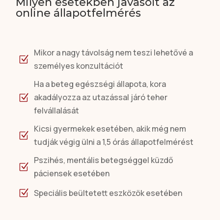
Milyen esetekben javasolt az
online állapotfelmérés
Mikor a nagy távolság nem teszi lehetővé a
Z
személyes konzultációt
Ha a beteg egészségi állapota, kora
akadályozza az utazással járó teher
Z
felvállalását
Kicsi gyermekek esetében, akik még nem
Z
tudják végig ülni a 1,5 órás állapotfelmérést
Pszihés, mentális betegséggel küzdő
Z
páciensek esetében
Speciális beültetett eszközök esetében
Z