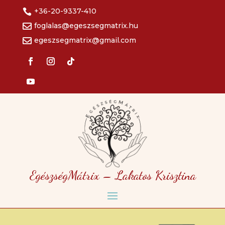
+36-20-9337-410

foglalas@egeszsegmatrix.hu

egeszsegmatrix@gmail.com

EgészségMátrix – Lakatos Krisztina