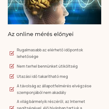
Az online mérés előnyei
Rugalmasabb az elérhető időpontok
Z
lehetősége
Nem terhel bennünket útiköltség
Z
Utazási idő takarítható meg
Z
A távolság az állapotfelmérés elvégzése
Z
szemponjából nem akadály
A világ bármelyik részéről, az Internet
segítségével, élő hívásban tartjuk a
Z