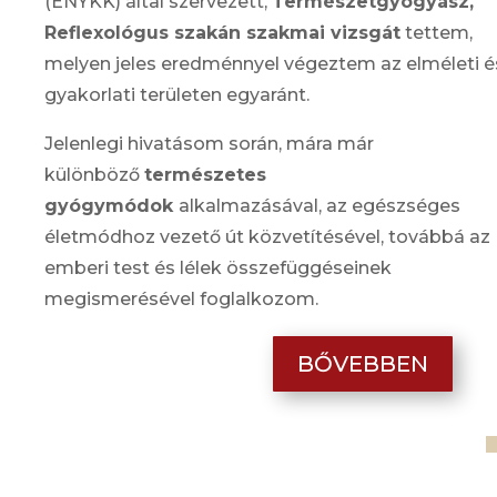
(ENYKK) által szervezett,
Természetgyógyász,
Reflexológus szakán szakmai vizsgát
tettem,
melyen jeles eredménnyel végeztem az elméleti é
gyakorlati területen egyaránt.
Jelenlegi hivatásom során, mára már
különböző
természetes
gyógymódok
alkalmazásával, az egészséges
életmódhoz vezető út közvetítésével, továbbá az
emberi test és lélek összefüggéseinek
megismerésével foglalkozom.
BŐVEBBEN