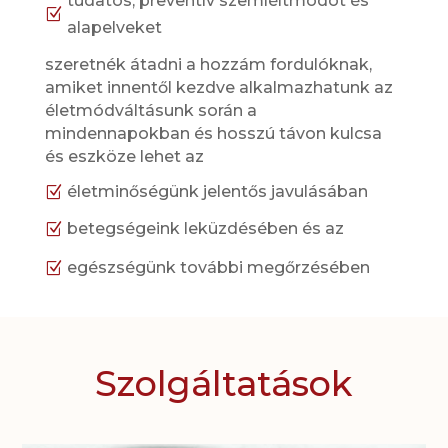
tudatos, preventív szemléltmódot és
Z
alapelveket
szeretnék átadni a hozzám fordulóknak,
amiket innentől kezdve alkalmazhatunk az
életmódváltásunk során a
mindennapokban és hosszú távon kulcsa
és eszköze lehet az
életminőségünk jelentős javulásában
Z
betegségeink leküzdésében és az
Z
egészségünk további megőrzésében
Z
Szolgáltatások