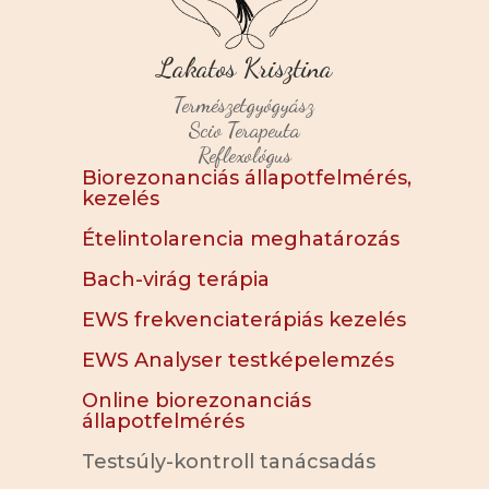
Lakatos Krisztina
Természetgyógyász
Scio Terapeuta
Reflexológus
Biorezonanciás állapotfelmérés,
kezelés
Ételintolarencia meghatározás
Bach-virág terápia
EWS frekvenciaterápiás kezelés
EWS Analyser testképelemzés
Online biorezonanciás
állapotfelmérés
Testsúly-kontroll tanácsadás