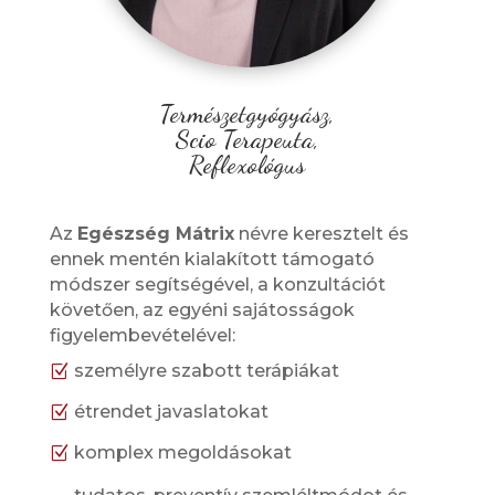
Természetgyógyász,
Scio Terapeuta,
Reflexológus
Az
Egészség Mátrix
névre keresztelt és
ennek mentén kialakított támogató
módszer segítségével, a konzultációt
követően, az egyéni sajátosságok
figyelembevételével:
személyre szabott terápiákat
Z
étrendet javaslatokat
Z
komplex megoldásokat
Z