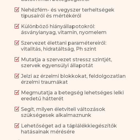
Z
Nehézfém- és vegyszer terheltségek
típusairól és mértékéről
Z
Különböző hiányállapotokról:
ásványianyag, vitamin, nyomelem
Z
Szervezet élettani paramétereiről:
vitalitás, hidratáltság, Ph szint
Z
Mutatja a szervezet stressz szintjét,
szervek egyensúlyi állapotát
Z
Jelzi az érzelmi blokkokat, feldolgozatlan
érzelmi traumákat
Z
Megmutatja a betegség lehetséges lelki
eredetű hátterét
Z
Segít, milyen életviteli változások
szükségesek alkalmaznunk
Z
Lehetőséget ad a táplálékkiegészítők
hatásainak mérésére