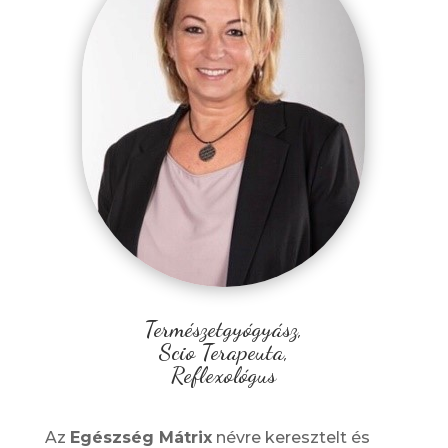
Természetgyógyász,
Scio Terapeuta,
Reflexológus
Az
Egészség Mátrix
névre keresztelt és