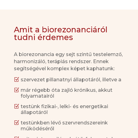
Amit a biorezonanciáról
tudni érdemes
A biorezonancia egy sejt szintű testelemző,
harmonizáló, terápiás rendszer. Ennek
segítségével komplex képet kaphatunk:
Z
szervezet pillanatnyi állapotáról, illetve a
Z
már régebb óta zajló krónikus, akkut
folyamatairól
Z
testünk fizikai-, lelki- és energetikai
állapotáról
Z
testünkben lévő szervrendszereink
működéséről