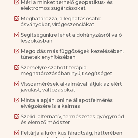
Z
Méri a minket terhelő geopatikus- és
elektromos sugárzásokat
Z
Meghatározza, a leghatásosabb
ásványokat, virágeszenciákat
Z
Segítségünkre lehet a dohányzásról való
leszokásban
Z
Megoldás más függőségek kezelésében,
tünetek enyhítésében
Z
Személyre szabott terápia
meghatározásában nyújt segítséget
Z
Visszamérések alkalmával látjuk az elért
javulást, változásokat
Z
Minta alapján, online állapotfelmérés
elvégzésére is alkalmas
Z
Szelíd, alternatív, természetes gyógymód
és elemző módszer
Z
Feltárja a krónikus fáradtság, hátterében