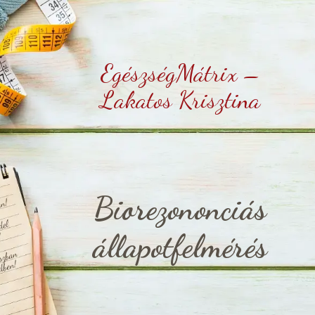
EgészségMátrix –
Lakatos Krisztina
Biorezononciás
állapotfelmérés