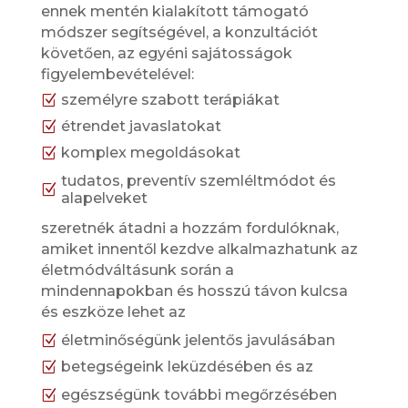
ennek mentén kialakított támogató
módszer segítségével, a konzultációt
követően, az egyéni sajátosságok
figyelembevételével:
személyre szabott terápiákat
Z
étrendet javaslatokat
Z
komplex megoldásokat
Z
tudatos, preventív szemléltmódot és
Z
alapelveket
szeretnék átadni a hozzám fordulóknak,
amiket innentől kezdve alkalmazhatunk az
életmódváltásunk során a
mindennapokban és hosszú távon kulcsa
és eszköze lehet az
életminőségünk jelentős javulásában
Z
betegségeink leküzdésében és az
Z
egészségünk további megőrzésében
Z