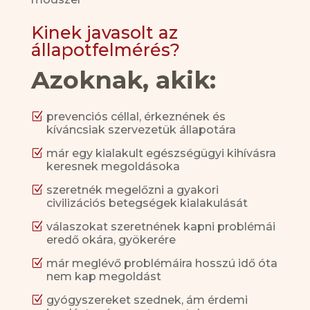
Kinek javasolt az
állapotfelmérés?
Azoknak, akik:
Z
prevenciós céllal, érkeznének és
kíváncsiak szervezetük állapotára
Z
már egy kialakult egészségügyi kihívásra
keresnek megoldásoka
Z
szeretnék megelőzni a gyakori
civilizációs betegségek kialakulását
Z
válaszokat szeretnének kapni problémái
eredő okára, gyökerére
Z
már meglévő problémáira hosszú idő óta
nem kap megoldást
Z
gyógyszereket szednek, ám érdemi