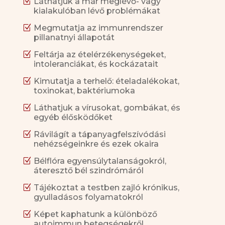
Z
Láthatjuk a már meglévő- vagy
kialakulóban lévő problémákat
Z
Megmutatja az immunrendszer
pillanatnyi állapotát
Z
Feltárja az ételérzékenységeket,
intoleranciákat, és kockázatait
Z
Kimutatja a terhelő: ételadalékokat,
toxinokat, baktériumoka
Z
Láthatjuk a vírusokat, gombákat, és
egyéb élősködőket
Z
Rávilágít a tápanyagfelszívódási
nehézségeinkre és ezek okaira
Z
Bélflóra egyensúlytalanságokról,
áteresztő bél szindrómáról
Z
Tájékoztat a testben zajló krónikus,
gyulladásos folyamatokról
Z
Képet kaphatunk a különböző
autoimmun betegségekről