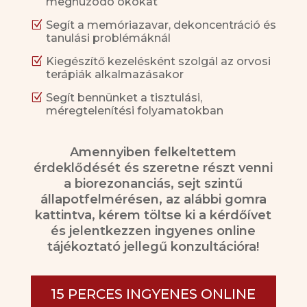
meghúzódó okokat
Z
Segít a memóriazavar, dekoncentráció és
tanulási problémáknál
Z
Kiegészítő kezelésként szolgál az orvosi
terápiák alkalmazásakor
Z
Segít bennünket a tisztulási,
méregtelenítési folyamatokban
Amennyiben felkeltettem
érdeklődését és szeretne részt venni
a biorezonanciás, sejt szintű
állapotfelmérésen, az alábbi gomra
kattintva, kérem töltse ki a kérdőívet
és jelentkezzen ingyenes online
tájékoztató jellegű konzultációra!
15 PERCES INGYENES ONLINE