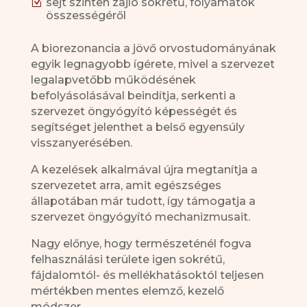
Z
sejt szinten zajló sokrétű, folyamatok
összességéről
A biorezonancia a jövő orvostudományának
egyik legnagyobb ígérete, mivel a szervezet
legalapvetőbb működésének
befolyásolásával beindítja, serkenti a
szervezet öngyógyító képességét és
segítséget jelenthet a belső egyensúly
visszanyerésében.
A kezelések alkalmával újra megtanítja a
szervezetet arra, amit egészséges
állapotában már tudott, így támogatja a
szervezet öngyógyító mechanizmusait.
Nagy előnye, hogy természeténél fogva
felhasználási területe igen sokrétű,
fájdalomtól- és mellékhatásoktól teljesen
mértékben mentes elemző, kezelő
módszer