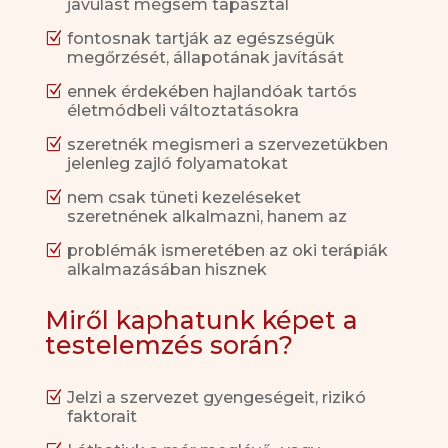
javulást mégsem tapasztal
Z
fontosnak tartják az egészségük
megőrzését, állapotának javítását
Z
ennek érdekében hajlandóak tartós
életmódbeli változtatásokra
Z
szeretnék megismeri a szervezetükben
jelenleg zajló folyamatokat
Z
nem csak tüneti kezeléseket
szeretnének alkalmazni, hanem az
Z
problémák ismeretében az oki terápiák
alkalmazásában hisznek
Miről kaphatunk képet a
testelemzés során?
Z
Jelzi a szervezet gyengeségeit, rizikó
faktorait