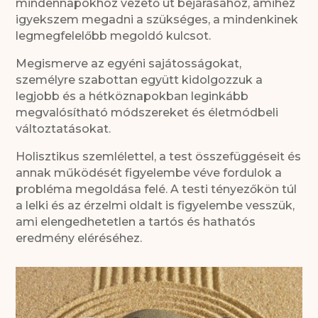
mindennapokhoz vezető út bejárásához, amihez
igyekszem megadni a szükséges, a mindenkinek
legmegfelelőbb megoldó kulcsot.
Megismerve az egyéni sajátosságokat,
személyre szabottan együtt kidolgozzuk a
legjobb és a hétköznapokban leginkább
megvalósítható módszereket és életmódbeli
változtatásokat.
Holisztikus szemlélettel, a test összefüggéseit és
annak működését figyelembe véve fordulok a
probléma megoldása felé. A testi tényezőkön túl
a lelki és az érzelmi oldalt is figyelembe vesszük,
ami elengedhetetlen a tartós és hathatós
eredmény eléréséhez.