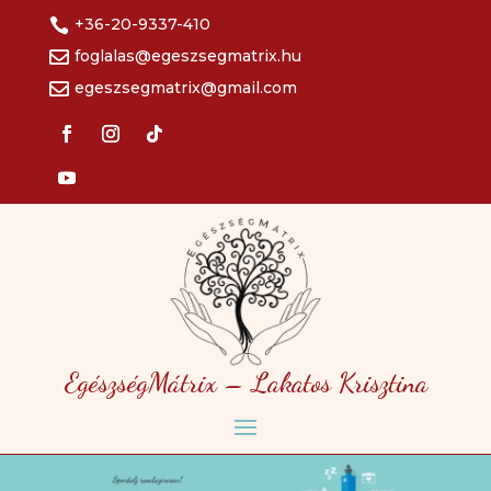
+36-20-9337-410

foglalas@egeszsegmatrix.hu

egeszsegmatrix@gmail.com

EgészségMátrix – Lakatos Krisztina