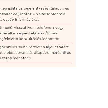
meg adatait a bejelentkezési űrlapon és
oztatás céljából az Ön által fontosnak
tt egyéb információkat
án belül visszahívom telefonon, vagy
e levélben egyeztetjük az Önnek
gfelelőbb konzultációs időpontot
beszélés során részletes tájékoztatást
t a biorezonanciás állapotfelmérésről és
 teljes menetéről