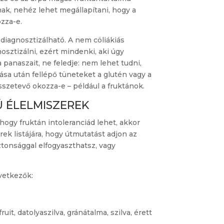
nak, nehéz lehet megállapítani, hogy a
zza-e.
 diagnosztizálható. A nem cöliákiás
ztizálni, ezért mindenki, aki úgy
panaszait, ne feledje: nem lehet tudni,
sa után fellépő tüneteket a glutén vagy a
szetevő okozza-e – például a fruktánok.
 ÉLELMISZEREK
hogy fruktán intoleranciád lehet, akkor
ek listájára, hogy útmutatást adjon az
iztonsággal elfogyaszthatsz, vagy
vetkezők:
uit, datolyaszilva, gránátalma, szilva, érett