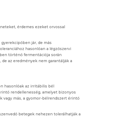
üneteket, érdemes ezeket orvossal
g gyerekcipőben jár, de más
ntoleranciához hasonlóan a légzőszervi
ben történő fermentációja során
 de az eredmények nem garantálják a
n hasonlóak az irritábilis bél
érintő rendellenesség, amelyet bizonyos
ok vagy más, a gyomor-bélrendszert érintő
 szenvedő betegek nehezen tolerálhatják a