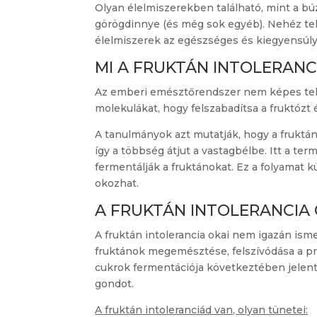
Olyan élelmiszerekben található, mint a bú
görögdinnye (és még sok egyéb). Nehéz telj
élelmiszerek az egészséges és kiegyensúly
MI A FRUKTÁN INTOLERANC
Az emberi emésztőrendszer nem képes telj
molekulákat, hogy felszabadítsa a fruktózt é
A tanulmányok azt mutatják, hogy a fruktán
így a többség átjut a vastagbélbe. Itt a t
fermentálják a fruktánokat. Ez a folyamat 
okozhat.
A FRUKTÁN INTOLERANCIA 
A fruktán intolerancia okai nem igazán ism
fruktánok megemésztése, felszívódása a pr
cukrok fermentációja következtében jelen
gondot.
A fruktán intoleranciád van, olyan tünetei: