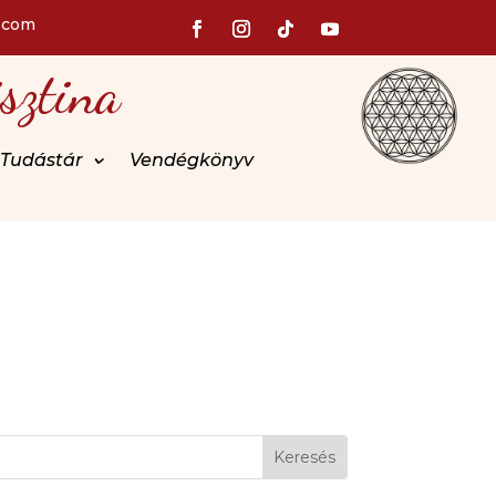
.com
sztina
Tudástár
Vendégkönyv