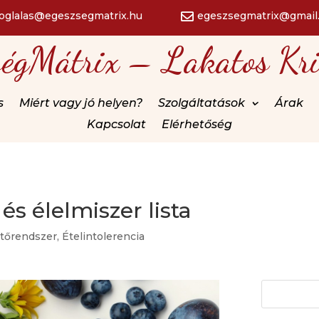
foglalas@egeszsegmatrix.hu
egeszsegmatrix@gmail

ségMátrix – Lakatos Kri
s
Miért vagy jó helyen?
Szolgáltatások
Árak
Kapcsolat
Elérhetőség
és élelmiszer lista
tőrendszer
,
Ételintolerencia