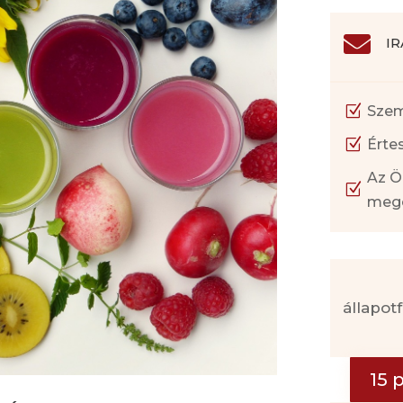

I
Z
Szem
Z
Értes
Az Ö
Z
meg
állapot
15 