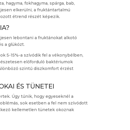
za, hagyma, fokhagyma, spárga, bab,
esen elkerülni, a fruktántartalmú
ozott étrend részét képezik.
IA?
esen lebontani a fruktánokat alkotó
s a glükózt.
ok 5-15%-a szívódik fel a vékonybélben,
ermészetesen előforduló baktériumok
különböző szintű diszkomfort érzést
OKAI ÉS TÜNETEI
ertek. Úgy tűnik, hogy egyeseknél a
oblémás, sok esetben a fel nem szívódott
tkező kellemetlen tünetek okoznak