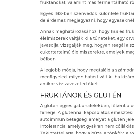
fruktánokat, valamint más fermentálható rö
Egyes IBS-ben szenvedők különféle fruktán
de érdemes megjegyezni, hogy egyeseknél a
Annak meghatározásához, hogy IBS és fruk
élelmiszerek váltják ki a tüneteket, egy orv
javasolja, vizsgálják meg, hogyan reagál a
cukortartalmú élelmiszerekre, amelyek ma
bélben.
A legjobb módja, hogy megtaláld a számodra
megfigyeled, milyen hatást vált ki, ha kizár
amikor visszavezeted őket.
FRUKTÁNOK ÉS GLUTÉN
A glutén egyes gabonafélékben, főként a b
fehérje. A gluténnal kapcsolatos emésztési 
autoimmun betegség, amelyet a glutén jelen
intolerancia, amelyet gyakran nem cöliák
Tekintettel arra, hogy a búza, a tönköly, a 