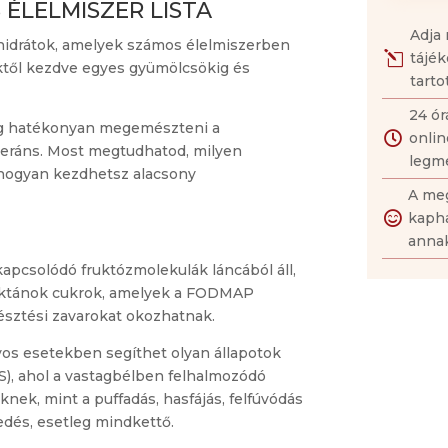
 ÉLELMISZER LISTA
Adja 
hidrátok, amelyek számos élelmiszerben
tájék
l
ktől kezdve egyes gyümölcsökig és
tarto
24 ór
ég hatékonyan megemészteni a
onlin

leráns. Most megtudhatod, milyen
legme
 hogyan kezdhetsz alacsony
A meg
kapha

annak
apcsolódó fruktózmolekulák láncából áll,
fruktánok cukrok, amelyek a FODMAP
észtési zavarokat okozhatnak.
yos esetekben segíthet olyan állapotok
IBS), ahol a vastagbélben felhalmozódó
nek, mint a puffadás, hasfájás, felfúvódás
dés, esetleg mindkettő.