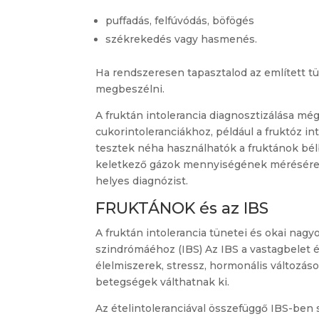
puffadás, felfúvódás, böfögés
székrekedés vagy hasmenés.
Ha rendszeresen tapasztalod az említett t
megbeszélni.
A fruktán intolerancia diagnosztizálása mé
cukorintoleranciákhoz, például a fruktóz i
tesztek néha használhatók a fruktánok bél
keletkező gázok mennyiségének mérésére,
helyes diagnózist.
FRUKTÁNOK és az IBS
A fruktán intolerancia tünetei és okai nagyo
szindrómáéhoz (IBS) Az IBS a vastagbelet 
élelmiszerek, stressz, hormonális változás
betegségek válthatnak ki.
Az ételintoleranciával összefüggő IBS-ben