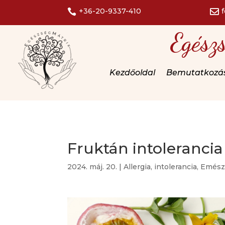
+36-20-9337-410


Egész
Kezdőoldal
Bemutatkozá
Fruktán intolerancia 
2024. máj. 20.
|
Allergia, intolerancia
,
Emész