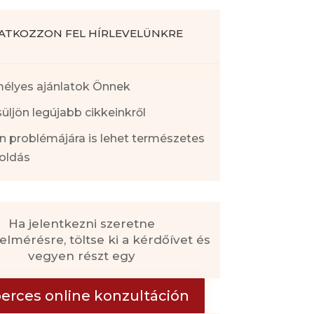
RATKOZZON FEL HÍRLEVELÜNKRE
élyes ajánlatok Önnek
üljön legújabb cikkeinkről
n problémájára is lehet természetes
oldás
Ha jelentkezni szeretne
felmérésre, töltse ki a kérdőívet és
vegyen részt egy
perces online konzultáción