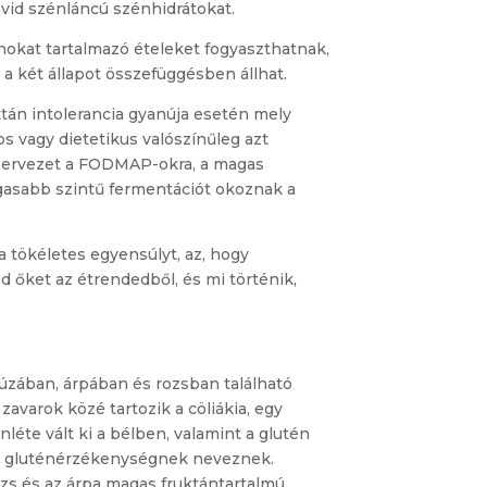
vid szénláncú szénhidrátokat.
okat tartalmazó ételeket fogyaszthatnak,
 két állapot összefüggésben állhat.
tán intolerancia gyanúja esetén mely
os vagy dietetikus valószínűleg azt
 szervezet a FODMAP-okra, a magas
gasabb szintű fermentációt okoznak a
 tökéletes egyensúlyt, az, hogy
od őket az étrendedből, és mi történik,
úzában, árpában és rozsban található
zavarok közé tartozik a cöliákia, egy
léte vált ki a bélben, valamint a glutén
iás gluténérzékenységnek neveznek.
rozs és az árpa magas fruktántartalmú