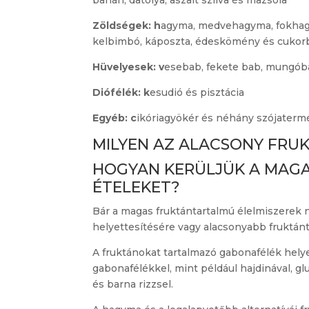
banán, datolya, aszalt szilva és mazsola
Zöldségek: h
agyma, medvehagyma, fokhagy
kelbimbó, káposzta, édeskömény és cukor
Hüvelyesek: v
esebab, fekete bab, mungóba
Diófélék: k
esudió és pisztácia
Egyéb: c
ikóriagyökér és néhány szójaterm
MILYEN AZ ALACSONY FRU
HOGYAN KERÜLJÜK A MAG
ÉTELEKET?
Bár a magas fruktántartalmú élelmiszerek n
helyettesítésére vagy alacsonyabb fruktánt
A fruktánokat tartalmazó gabonafélék hel
gabonafélékkel, mint például hajdinával, g
és barna rizzsel.