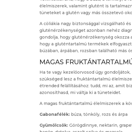
élelmiszerek, valamint glutént is tartalmaz
tüneteket a glutén vagy más összetevő oko
A cöliákia nagy biztonsággal vizsgálható és
gluténérzékenységet azonban nehéz diagnos
gondolja, hogy gluténérzékenység okozza a 
hogy a gluténtartalmú termékek elfogyasztá
búzában, árpában, rozsban található más ös
MAGAS FRUKTÁNTARTALMÚ
Ha te vagy kezelőorvosod úgy gondoljátok, 
szükséged lesz a fruktántartalmú élelmiszer
étrended felállításához: tudd, mi az, amit b
azonosíthasd, mi váltja ki a tüneteidet.
A magas fruktántartalmú élelmiszerek a kö
Gabonafélék:
búza, tönköly, rozs és árpa
Gyümölcsök:
Görögdinnye, nektarin, grapefr