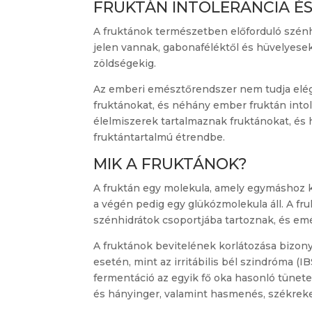
FRUKTÁN INTOLERANCIA ÉS
A fruktánok természetben előforduló szén
jelen vannak, gabonaféléktől és hüvelyese
zöldségekig.
Az emberi emésztőrendszer nem tudja el
fruktánokat, és néhány ember fruktán into
élelmiszerek tartalmaznak fruktánokat, és
fruktántartalmú étrendbe.
MIK A FRUKTÁNOK?
A fruktán egy molekula, amely egymáshoz k
a végén pedig egy glükózmolekula áll. A 
szénhidrátok csoportjába tartoznak, és em
A fruktánok bevitelének korlátozása bizon
esetén, mint az irritábilis bél szindróma (
fermentáció az egyik fő oka hasonló tünetek
és hányinger, valamint hasmenés, székreke