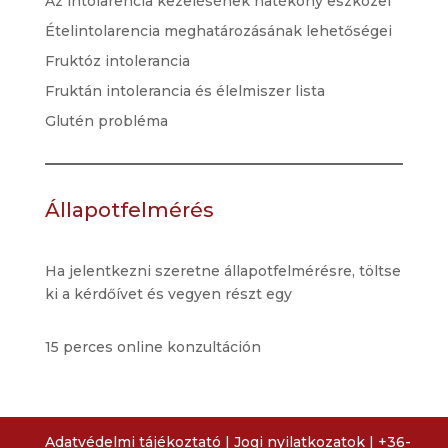
Az intolarencia kezelésének hatékony eszközei
Ételintolarencia meghatározásának lehetőségei
Fruktóz intolerancia
Fruktán intolerancia és élelmiszer lista
Glutén probléma
Állapotfelmérés
Ha jelentkezni szeretne állapotfelmérésre, töltse
ki a kérdőívet és vegyen részt egy
15 perces online konzultáción
Adatvédelmi tájékoztató
|
Jogi nyilatkozatok
|
+36-