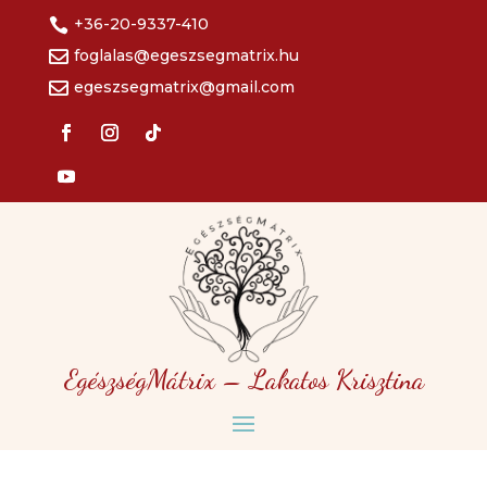
+36-20-9337-410

foglalas@egeszsegmatrix.hu

egeszsegmatrix@gmail.com

EgészségMátrix – Lakatos Krisztina