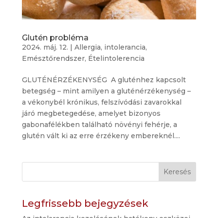
Glutén probléma
2024. máj. 12.
|
Allergia, intolerancia
,
Emésztőrendszer
,
Ételintolerencia
GLUTÉNÉRZÉKENYSÉG A gluténhez kapcsolt
betegség – mint amilyen a gluténérzékenység –
a vékonybél krónikus, felszívódási zavarokkal
járó megbetegedése, amelyet bizonyos
gabonafélékben található növényi fehérje, a
glutén vált ki az erre érzékeny embereknél....
Keresés
Legfrissebb bejegyzések