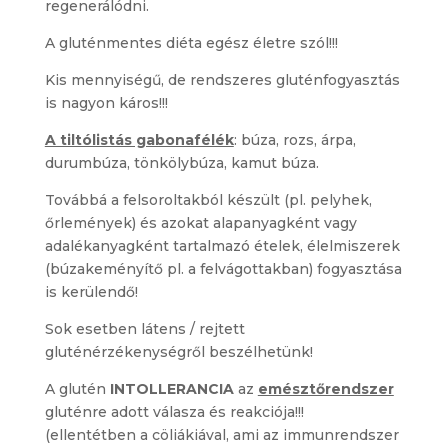
regenerálódni.
A gluténmentes diéta egész életre szól!!!
Kis mennyiségű, de rendszeres gluténfogyasztás
is nagyon káros!!!
A tiltólistás gabonafélék
: búza, rozs, árpa,
durumbúza, tönkölybúza, kamut búza.
Továbbá a felsoroltakból készült (pl. pelyhek,
őrlemények) és azokat alapanyagként vagy
adalékanyagként tartalmazó ételek, élelmiszerek
(búzakeményítő pl. a felvágottakban) fogyasztása
is kerülendő!
Sok esetben látens / rejtett
gluténérzékenységről beszélhetünk!
A glutén
INTOLLERANCIA
az
emésztőrendszer
gluténre adott válasza és reakciója!!!
(ellentétben a cöliákiával, ami az immunrendszer