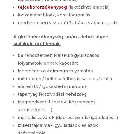
tejcukorérzékenység
(laktózintolerancia)
fogzománc hibák, korai fogromlás
rendszeresen visszatérő afták a szájban …. stb
A gluténérzékenység során a lehetségen
kialakuló problémák:
bélrendszerben kialakuló gyulladásos
folyamatok,
ennek kapcsán:
lehetséges autóimmun folyamatok
mikrobiom / bélflóra felborulása, pusztulása
áteresztő / lyukasbél szindróma
tápanyag felszívódási nehézség
idegrendszeri tünetek (kézremegés,
szemtikkelés …)
mentális zavarok (depresszó, elszigetelődés…)
ízületi fájdalmak, gyulladások és azok
deformációja