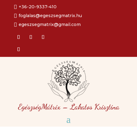

+36-20-9337-410

foglalas@egeszsegmatrix.hu

egeszsegmatrix@gmail.com
EgészségMátrix – Lakatos Krisztina