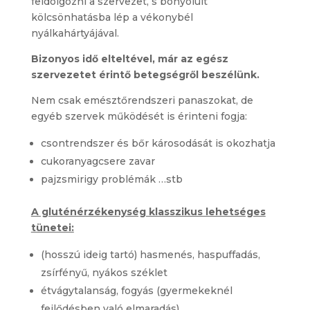
feldolgozni a szervezet, s bonyolult
kölcsönhatásba lép a vékonybél
nyálkahártyájával.
Bizonyos idő elteltével, már az egész
szervezetet érintő betegségről beszélünk.
Nem csak emésztőrendszeri panaszokat, de
egyéb szervek működését is érinteni fogja:
csontrendszer és bőr károsodását is okozhatja
cukoranyagcsere zavar
pajzsmirigy problémák …stb
A gluténérzékenység klasszikus lehetséges
tünetei:
(hosszú ideig tartó) hasmenés, haspuffadás,
zsírfényű, nyákos széklet
étvágytalanság, fogyás (gyermekeknél
fejlődésben való elmaradás)