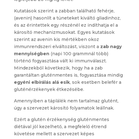
Kutatások szerint a zabban található fehérje,
(avenin) hasonlít a tüneteket kiváltó gliadinhoz,
és az érintettek egy részénél ez indíthatja el a
károsító mechanizmusokat. Egyes kutatások
szerint az avenin kis mértékben okoz
immunrendszeri elváltozást, viszont a
zab nagy
mennyiségben
(napi 100 grammnál több)
történő fogyasztása vált ki immunválaszt.
Mindezekből következik, hogy ha a zab
garantáltan gluténmentes is, fogyasztása mindig
egyéni elbírálás alá esik
, sok esetben belefér a
gluténérzékenyek étkezésébe.
Amennyiben a táplálék nem tartalmaz glutént,
úgy a szervezet károsító folyamatok leállnak.
Ezért a glutén érzékenység gluténmentes
diétával jól kezelhető, a megfelelő étrend
követése mellett a szervezet képes