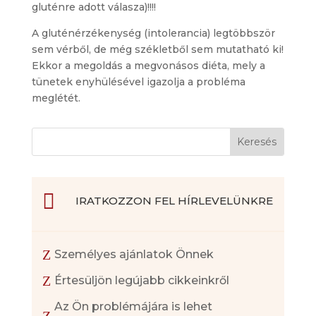
gluténre adott válasza)!!!!
A gluténérzékenység (intolerancia) legtöbbször
sem vérből, de még székletből sem mutatható ki!
Ekkor a megoldás a megvonásos diéta, mely a
tünetek enyhülésével igazolja a probléma
meglétét.

IRATKOZZON FEL HÍRLEVELÜNKRE
Z
Személyes ajánlatok Önnek
Z
Értesüljön legújabb cikkeinkről
Az Ön problémájára is lehet