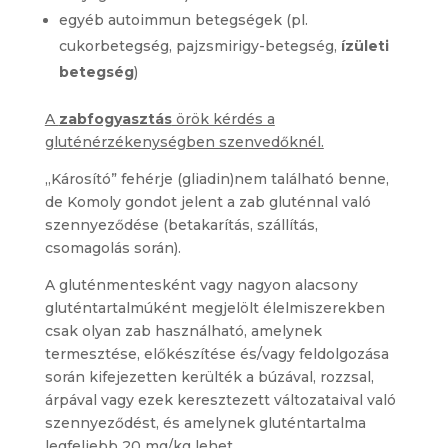
egyéb autoimmun betegségek (pl.
cukorbetegség, pajzsmirigy-betegség,
ízületi
betegség
)
A
zabfogyasztás
örök kérdés a
gluténérzékenységben szenvedőknél.
„Károsító” fehérje (gliadin)nem található benne,
de Komoly gondot jelent a zab gluténnal való
szennyeződése (betakarítás, szállítás,
csomagolás során).
A gluténmentesként vagy nagyon alacsony
gluténtartalmúként megjelölt élelmiszerekben
csak olyan zab használható, amelynek
termesztése, előkészítése és/vagy feldolgozása
során kifejezetten kerülték a búzával, rozzsal,
árpával vagy ezek keresztezett változataival való
szennyeződést, és amelynek gluténtartalma
legfeljebb 20 mg/kg lehet.