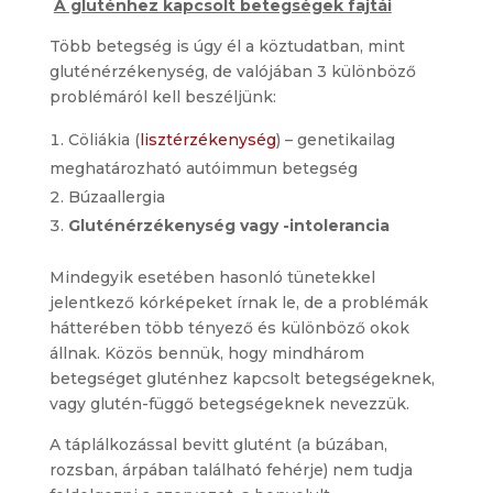
A gluténhez kapcsolt betegségek fajtái
Több betegség is úgy él a köztudatban, mint
gluténérzékenység, de valójában 3 különböző
problémáról kell beszéljünk:
Cöliákia (
lisztérzékenység
) – genetikailag
meghatározható autóimmun betegség
Búzaallergia
Gluténérzékenység vagy -intolerancia
Mindegyik esetében hasonló tünetekkel
jelentkező kórképeket írnak le, de a problémák
hátterében több tényező és különböző okok
állnak. Közös bennük, hogy mindhárom
betegséget gluténhez kapcsolt betegségeknek,
vagy glutén-függő betegségeknek nevezzük.
A táplálkozással bevitt glutént (a búzában,
rozsban, árpában található fehérje) nem tudja