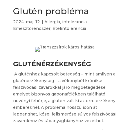
Glutén probléma
2024. máj. 12.
|
Allergia, intolerancia
,
Emésztőrendszer
,
Ételintolerencia
GLUTÉNÉRZÉKENYSÉG
A gluténhez kapcsolt betegség – mint amilyen a
gluténérzékenység – a vékonybél krónikus,
felszívódási zavarokkal járó megbetegedése,
amelyet bizonyos gabonafélékben található
növényi fehérje, a glutén vált ki az erre érzékeny
embereknél. A probléma hosszú időn át
lappanghat, kései felismerése súlyos felszívódási
zavarokhoz és tápanyaghiányhoz vezethet.