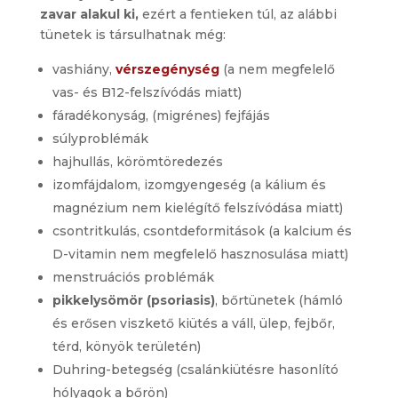
zavar alakul ki,
ezért a fentieken túl, az alábbi
tünetek is társulhatnak még:
vashiány,
vérszegénység
(a nem megfelelő
vas- és B12-felszívódás miatt)
fáradékonyság, (migrénes) fejfájás
súlyproblémák
hajhullás, körömtöredezés
izomfájdalom, izomgyengeség (a kálium és
magnézium nem kielégítő felszívódása miatt)
csontritkulás, csontdeformitások (a kalcium és
D-vitamin nem megfelelő hasznosulása miatt)
menstruációs problémák
pikkelysömör (psoriasis)
, bőrtünetek (hámló
és erősen viszkető kiütés a váll, ülep, fejbőr,
térd, könyök területén)
Duhring-betegség (csalánkiütésre hasonlító
hólyagok a bőrön)