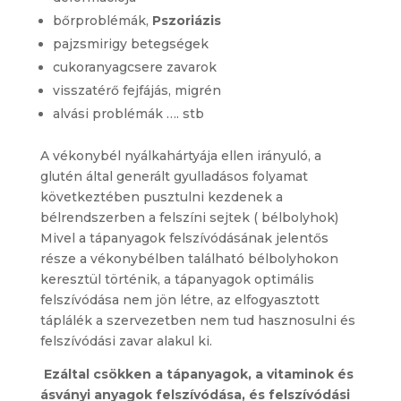
bőrproblémák,
Pszoriázis
pajzsmirigy betegségek
cukoranyagcsere zavarok
visszatérő fejfájás, migrén
alvási problémák …. stb
A vékonybél nyálkahártyája ellen irányuló, a
glutén által generált gyulladásos folyamat
következtében pusztulni kezdenek a
bélrendszerben a felszíni sejtek ( bélbolyhok)
Mivel a tápanyagok felszívódásának jelentős
része a vékonybélben található bélbolyhokon
keresztül történik, a tápanyagok optimális
felszívódása nem jön létre, az elfogyasztott
táplálék a szervezetben nem tud hasznosulni és
felszívódási zavar alakul ki.
Ezáltal csökken a tápanyagok, a vitaminok és
ásványi anyagok felszívódása, és felszívódási