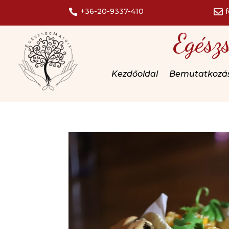
+36-20-9337-410


Egész
Kezdőoldal
Bemutatkozá