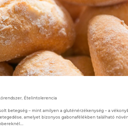
őrendszer
,
Ételintolerencia
 betegség – mint amilyen a gluténérzékenység – a vékony
gbetegedése, amelyet bizonyos gabonafélékben található növé
bereknél....