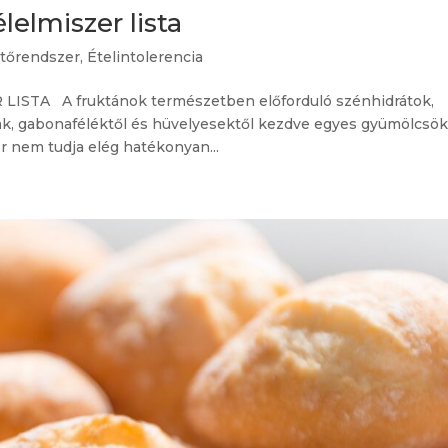
lelmiszer lista
tőrendszer
,
Ételintolerencia
STA A fruktánok természetben előforduló szénhidrátok,
k, gabonaféléktől és hüvelyesektől kezdve egyes gyümölcsök
 nem tudja elég hatékonyan...