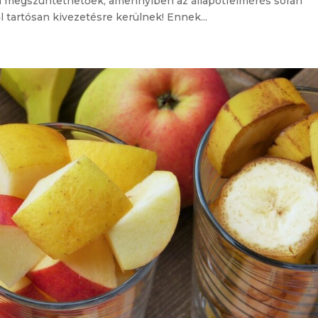
en megszüntethetőek, amennyiben az állapotfelmérés során
 tartósan kivezetésre kerülnek! Ennek...