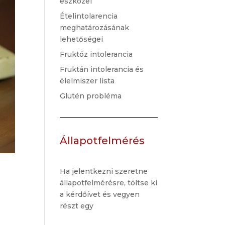
eszközei
Ételintolarencia
meghatározásának
lehetőségei
Fruktóz intolerancia
Fruktán intolerancia és
élelmiszer lista
Glutén probléma
Állapotfelmérés
Ha jelentkezni szeretne
állapotfelmérésre, töltse ki
a kérdőívet és vegyen
részt egy