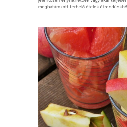
jelentősen enyhíthetőek vagy akár teljes
meghatározott terhelő ételek étrendünkből