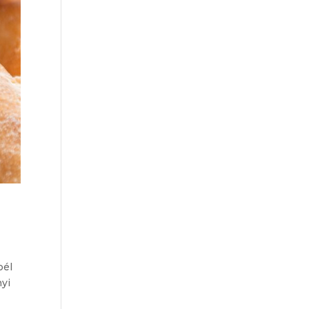
bél
nyi