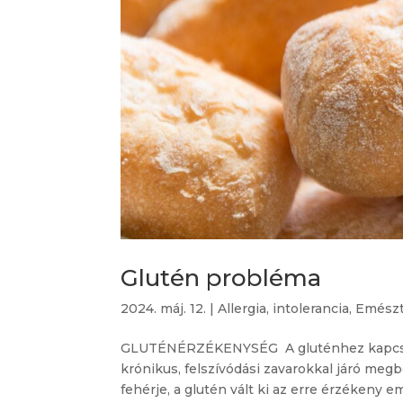
Glutén probléma
2024. máj. 12.
|
Allergia, intolerancia
,
Emészt
GLUTÉNÉRZÉKENYSÉG A gluténhez kapcsolt
krónikus, felszívódási zavarokkal járó me
fehérje, a glutén vált ki az erre érzékeny em