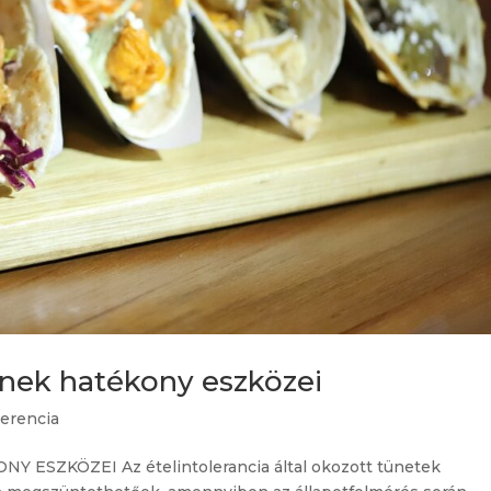
ének hatékony eszközei
lerencia
SZKÖZEI Az ételintolerancia által okozott tünetek