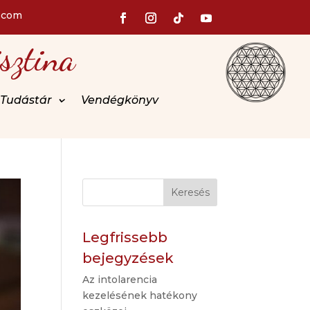
.com
sztina
Tudástár
Vendégkönyv
Keresés
Legfrissebb
bejegyzések
Az intolarencia
kezelésének hatékony