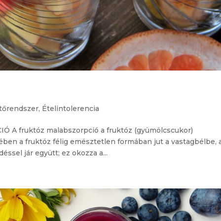
tőrendszer
,
Ételintolerencia
 fruktóz malabszorpció a fruktóz (gyümölcscukor)
ben a fruktóz félig emésztetlen formában jut a vastagbélbe, 
ssel jár együtt; ez okozza a...