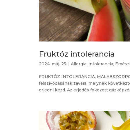
Fruktóz intolerancia
2024. máj. 25.
|
Allergia, intolerancia
,
Emész
FRUKTÓZ INTOLERANCIA, MALABSZORPCIÓ A
felszívódásának zavara, melynek következté
erjedni kezd. Az erjedés fokozott gázképződé