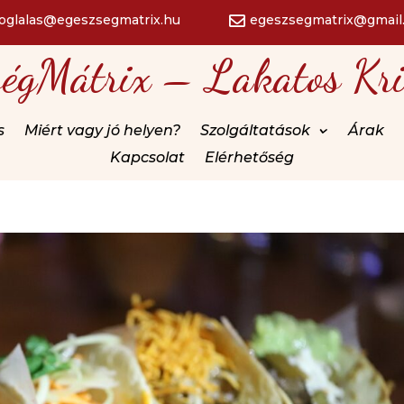
foglalas@egeszsegmatrix.hu
egeszsegmatrix@gmail

ségMátrix – Lakatos Kri
s
Miért vagy jó helyen?
Szolgáltatások
Árak
Kapcsolat
Elérhetőség