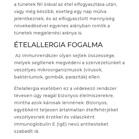
a tünetek fél órával az étel elfogyasztása után,
vagy még később, esetleg egy nap múlva
jelentkeznek, és az elfogyasztott mennyiség
növekedésével egyenes arányban romlik a
tünetek megjelenési aránya is.
ÉTELALLERGIA FOGALMA
Az immunrendszer olyan sejtek összessége,
melyek segítenek megvédeni a szervezetünket a
veszélyes mikroorganizmusok (vírusok,
baktériumok, gombák, paraziták) ellen.
Ételallergia esetében ez a védekező rendszer
tévesen úgy reagál bizonyos élelmiszerekre,
mintha azok károsak lennének. Bizonyos,
egyébként teljesen ártalmatlan ételfehérjéket
veszélyesnek érzékel és válaszként
immunoglobulin E (IgE) nevű antitesteket
szabadít rá.