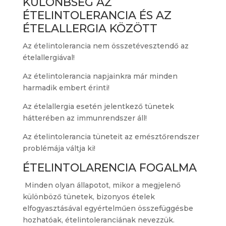
KÜLÖNBSÉG AZ
ÉTELINTOLERANCIA ÉS AZ
ÉTELALLERGIA KÖZÖTT
Az ételintolerancia nem összetévesztendő az
ételallergiával!
Az ételintolerancia napjainkra már minden
harmadik embert érinti!
Az ételallergia esetén jelentkező tünetek
hátterében az immunrendszer áll!
Az ételintolerancia tüneteit az emésztőrendszer
problémája váltja ki!
ÉTELINTOLARENCIA FOGALMA
Minden olyan állapotot, mikor a megjelenő
különböző tünetek, bizonyos ételek
elfogyasztásával egyértelműen összefüggésbe
hozhatóak, ételintoleranciának nevezzük.