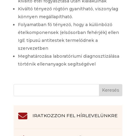
kiváltó étel fogyasztása után kialakulnak
Kiváltó tényező rögtön gyanítható, viszonylag
könnyen megállapítható.
Folyamatban fő tényező, hogy a különböző
ételkomponensek (elsősorban fehérjék) ellen
IgE típusú antitestek termelődnek a
szervezetben
Meghatározása laboratóriumi diagnosztizálása
történik ellenanyagok segítségével

IRATKOZZON FEL HÍRLEVELÜNKRE