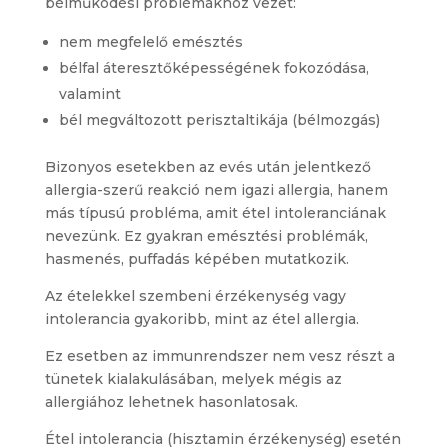
bélműködési problémákhoz vezet:
nem megfelelő emésztés
bélfal áteresztőképességének fokozódása,
valamint
bél megváltozott perisztaltikája (bélmozgás)
Bizonyos esetekben az evés után jelentkező
allergia-szerű reakció nem igazi allergia, hanem
más típusú probléma, amit étel intoleranciának
nevezünk. Ez gyakran emésztési problémák,
hasmenés, puffadás képében mutatkozik.
Az ételekkel szembeni érzékenység vagy
intolerancia gyakoribb, mint az étel allergia.
Ez esetben az immunrendszer nem vesz részt a
tünetek kialakulásában, melyek mégis az
allergiához lehetnek hasonlatosak.
Étel intolerancia (hisztamin érzékenység) esetén