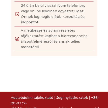
24 órán belül visszahívom telefonon,
vagy online levélben egyeztetjük az

Önnek legmegfelelőbb konzultációs
időpontot
A megbeszélés során részletes
tájékoztatást kaphat a biorezonanciás

állapotfelmérésről és annak teljes
menetéről
Adatvédelmi tájékoztató
|
Jogi nyilatkozatok
|
+36-
20-9337-