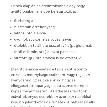
Ennek alapján az ételintolerancia egy nagy
gyűjtőfogalom, melybe beletartozik az
ételallergia
hisztamin érzékenység
laktóz intolerancia
gyümölcscukor felszívódási zavar
ételekben található összetevők (pl. glutamát,
fenil-etilamin, stb.) okozta panaszok
vitatott IgG intolerancia is beletartozik…
Ételintolerancia esetén a táplálékot lebontó
enzimek mennyisége csökkent, vagy teljesen
hiányoznak. Ez az oka annak, hogy az
elfogyasztott tápanyagokat a szervezet nem
képes megemészteni. Az étkezés után több
órával, bizonyos esetekben azonban napokkal
később jelentkeznek a tünetek. A háttérben álló