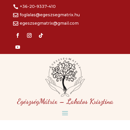
+36-20-9337-410

foglalas@egeszsegmatrix.hu

egeszsegmatrix@gmail.com

EgészségMátrix – Lakatos Krisztina