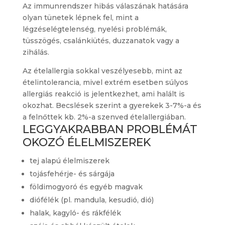
Az immunrendszer hibás válaszának hatására
olyan tünetek lépnek fel, mint a
légzéselégtelenség, nyelési problémák,
tüsszögés, csalánkiütés, duzzanatok vagy a
zihálás.
Az ételallergia sokkal veszélyesebb, mint az
ételintolerancia, mivel extrém esetben súlyos
allergiás reakció is jelentkezhet, ami halált is
okozhat. Becslések szerint a gyerekek 3-7%-a és
a felnőttek kb. 2%-a szenved ételallergiában.
LEGGYAKRABBAN PROBLÉMÁT
OKOZÓ ÉLELMISZEREK
tej alapú élelmiszerek
tojásfehérje- és sárgája
földimogyoró és egyéb magvak
diófélék (pl. mandula, kesudió, dió)
halak, kagyló- és rákfélék