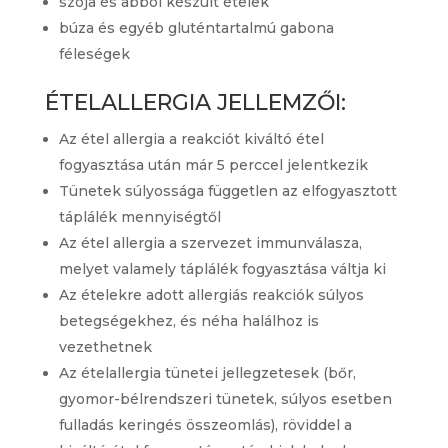
szója és abból készült ételek
búza és egyéb gluténtartalmú gabona
féleségek
ÉTELALLERGIA JELLEMZŐI:
Az étel allergia a reakciót kiváltó étel
fogyasztása után már 5 perccel jelentkezik
Tünetek súlyossága független az elfogyasztott
táplálék mennyiségtől
Az étel allergia a szervezet immunválasza,
melyet valamely táplálék fogyasztása váltja ki
Az ételekre adott allergiás reakciók súlyos
betegségekhez, és néha halálhoz is
vezethetnek
Az ételallergia tünetei jellegzetesek (bőr,
gyomor-bélrendszeri tünetek, súlyos esetben
fulladás keringés összeomlás), röviddel a