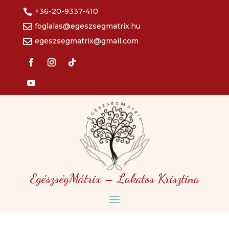
+36-20-9337-410

foglalas@egeszsegmatrix.hu

egeszsegmatrix@gmail.com

EgészségMátrix – Lakatos Krisztina