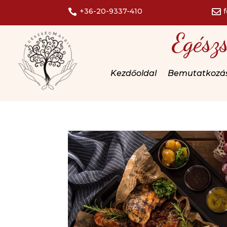
+36-20-9337-410


Egész
Kezdőoldal
Bemutatkozá