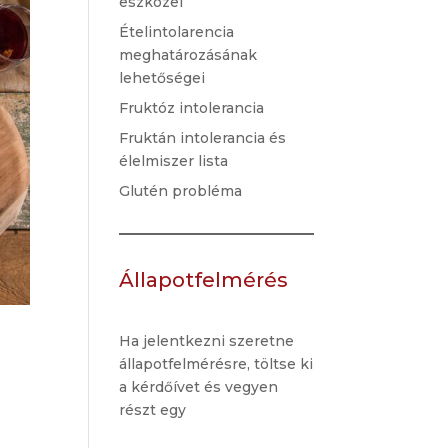
eszközei
Ételintolarencia
meghatározásának
lehetőségei
Fruktóz intolerancia
Fruktán intolerancia és
élelmiszer lista
Glutén probléma
Állapotfelmérés
Ha jelentkezni szeretne
állapotfelmérésre, töltse ki
a kérdőívet és vegyen
részt egy