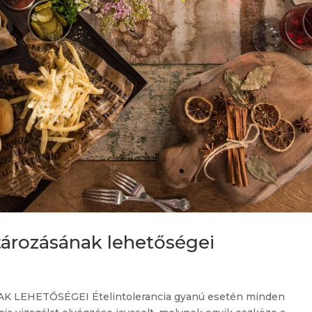
tározásának lehetőségei
EHETŐSÉGEI Ételintolerancia gyanú esetén minden