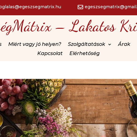
foglalas@egeszsegmatrix.hu
egeszsegmatrix@gmail

ségMátrix – Lakatos Kri
s
Miért vagy jó helyen?
Szolgáltatások
Árak
Kapcsolat
Elérhetőség