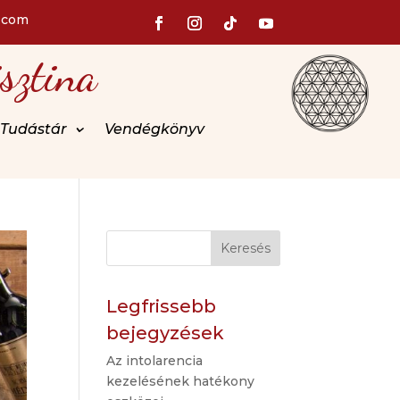
.com
sztina
Tudástár
Vendégkönyv
Keresés
Legfrissebb
bejegyzések
Az intolarencia
kezelésének hatékony