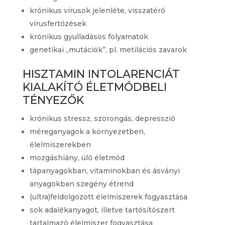
krónikus vírusok jelenléte, visszatérő
vírusfertőzések
krónikus gyulladásos folyamatok
genetikai „mutációk”, pl. metilációs zavarok
HISZTAMIN INTOLARENCIÁT
KIALAKÍTÓ ÉLETMÓDBELI
TÉNYEZŐK
krónikus stressz, szorongás, depresszió
méreganyagok a környezetben,
élelmiszerekben
mozgáshiány, ülő életmód
tápanyagokban, vitaminokban és ásványi
anyagokban szegény étrend
(ultra)feldolgozott élelmiszerek fogyasztása
sok adalékanyagot, illetve tartósítószert
tartalmazó élelmiszer fogyasztása