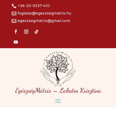
+36-20-9337-410

foglalas@egeszsegmatrix.hu

egeszsegmatrix@gmail.com

EgészségMátrix – Lakatos Krisztina