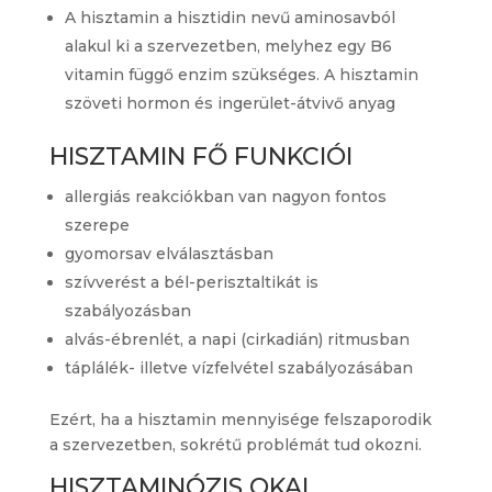
A hisztamin a hisztidin nevű aminosavból
alakul ki a szervezetben, melyhez egy B6
vitamin függő enzim szükséges. A hisztamin
szöveti hormon és ingerület-átvivő anyag
HISZTAMIN FŐ FUNKCIÓI
allergiás reakciókban van nagyon fontos
szerepe
gyomorsav elválasztásban
szívverést a bél-perisztaltikát is
szabályozásban
alvás-ébrenlét, a napi (cirkadián) ritmusban
táplálék- illetve vízfelvétel szabályozásában
Ezért, ha a hisztamin mennyisége felszaporodik
a szervezetben, sokrétű problémát tud okozni.
HISZTAMINÓZIS OKAI