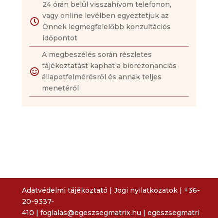
24 órán belül visszahívom telefonon,
vagy online levélben egyeztetjük az

Önnek legmegfelelőbb konzultációs
időpontot
A megbeszélés során részletes
tájékoztatást kaphat a biorezonanciás

állapotfelmérésről és annak teljes
menetéről
Adatvédelmi tájékoztató
|
Jogi nyilatkozatok
|
+36-
20-9337-
410
|
foglalas@egeszsegmatrix.hu
|
egeszsegmatri