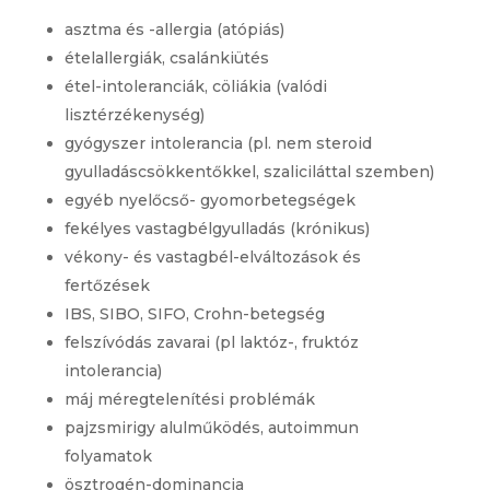
asztma és -allergia (atópiás)
ételallergiák, csalánkiütés
étel-intoleranciák, cöliákia (valódi
lisztérzékenység)
gyógyszer intolerancia (pl. nem steroid
gyulladáscsökkentőkkel, szaliciláttal szemben)
egyéb nyelőcső- gyomorbetegségek
fekélyes vastagbélgyulladás (krónikus)
vékony- és vastagbél-elváltozások és
fertőzések
IBS, SIBO, SIFO, Crohn-betegség
felszívódás zavarai (pl laktóz-, fruktóz
intolerancia)
máj méregtelenítési problémák
pajzsmirigy alulműködés, autoimmun
folyamatok
ösztrogén-dominancia