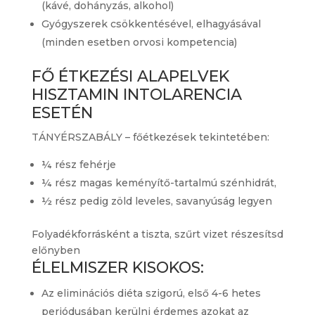
(kávé, dohányzás, alkohol)
Gyógyszerek csökkentésével, elhagyásával
(minden esetben orvosi kompetencia)
FŐ ÉTKEZÉSI ALAPELVEK
HISZTAMIN INTOLARENCIA
ESETÉN
TÁNYÉRSZABÁLY – főétkezések tekintetében:
¼ rész fehérje
¼ rész magas keményítő-tartalmú szénhidrát,
½ rész pedig zöld leveles, savanyúság legyen
Folyadékforrásként a tiszta, szűrt vizet részesítsd
előnyben
ÉLELMISZER KISOKOS:
Az eliminációs diéta szigorú, első 4-6 hetes
periódusában kerülni érdemes azokat az