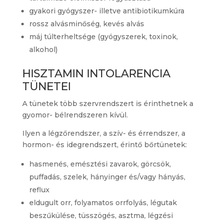
gyakori gyógyszer- illetve antibiotikumkúra
rossz alvásminőség, kevés alvás
máj túlterheltsége (gyógyszerek, toxinok,
alkohol)
HISZTAMIN INTOLARENCIA
TÜNETEI
A tünetek több szervrendszert is érinthetnek a
gyomor- bélrendszeren kívül.
Ilyen a légzőrendszer, a szív- és érrendszer, a
hormon- és idegrendszert, érintő bőrtünetek:
hasmenés, emésztési zavarok, görcsök,
puffadás, szelek, hányinger és/vagy hányás,
reflux
eldugult orr, folyamatos orrfolyás, légutak
beszűkülése, tüsszögés, asztma, légzési