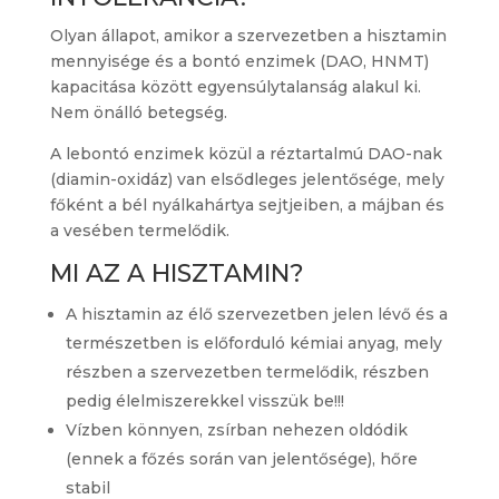
Olyan állapot, amikor a szervezetben a hisztamin
mennyisége és a bontó enzimek (DAO, HNMT)
kapacitása között egyensúlytalanság alakul ki.
Nem önálló betegség.
A lebontó enzimek közül a réztartalmú DAO-nak
(diamin-oxidáz) van elsődleges jelentősége, mely
főként a bél nyálkahártya sejtjeiben, a májban és
a vesében termelődik.
MI AZ A HISZTAMIN?
A hisztamin az élő szervezetben jelen lévő és a
természetben is előforduló kémiai anyag, mely
részben a szervezetben termelődik, részben
pedig élelmiszerekkel visszük be!!!
Vízben könnyen, zsírban nehezen oldódik
(ennek a főzés során van jelentősége), hőre
stabil