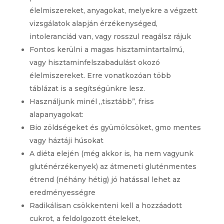
élelmiszereket, anyagokat, melyekre a végzett
vizsgálatok alapján érzékenységed,
intoleranciád van, vagy rosszul reagálsz rájuk
Fontos kerülni a magas hisztamintartalmú,
vagy hisztaminfelszabadulást okozó
élelmiszereket. Erre vonatkozóan több
táblázat is a segítségünkre lesz.
Használjunk minél „tisztább”, friss
alapanyagokat:
Bio zöldségeket és gyümölcsöket, gmo mentes
vagy háztáji húsokat
A diéta elején (még akkor is, ha nem vagyunk
gluténérzékenyek) az átmeneti gluténmentes
étrend (néhány hétig) jó hatással lehet az
eredményességre
Radikálisan csökkenteni kell a hozzáadott
cukrot, a feldolgozott ételeket,