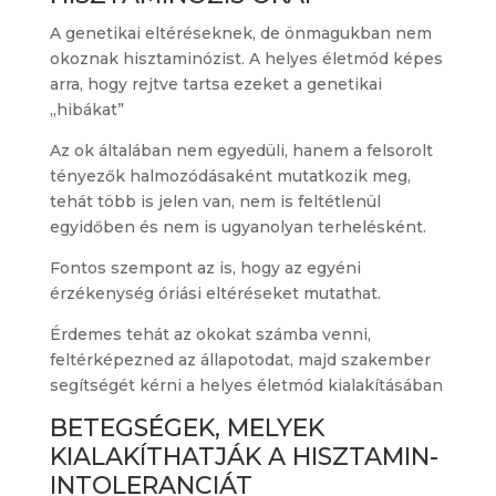
A genetikai eltéréseknek, de önmagukban nem
okoznak hisztaminózist. A helyes életmód képes
arra, hogy rejtve tartsa ezeket a genetikai
„hibákat”
Az ok általában nem egyedüli, hanem a felsorolt
tényezők halmozódásaként mutatkozik meg,
tehát több is jelen van, nem is feltétlenül
egyidőben és nem is ugyanolyan terhelésként.
Fontos szempont az is, hogy az egyéni
érzékenység óriási eltéréseket mutathat.
Érdemes tehát az okokat számba venni,
feltérképezned az állapotodat, majd szakember
segítségét kérni a helyes életmód kialakításában
BETEGSÉGEK, MELYEK
KIALAKÍTHATJÁK A HISZTAMIN-
INTOLERANCIÁT