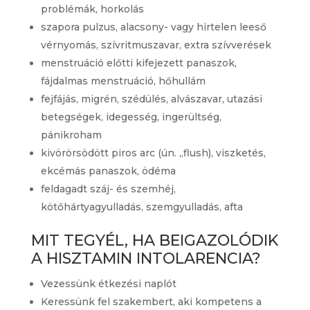
problémák, horkolás
szapora pulzus, alacsony- vagy hirtelen leeső
vérnyomás, szívritmuszavar, extra szívverések
menstruáció előtti kifejezett panaszok,
fájdalmas menstruáció, hőhullám
fejfájás, migrén, szédülés, alvászavar, utazási
betegségek, idegesség, ingerültség,
pánikroham
kivörörsödött piros arc (ún. „flush), viszketés,
ekcémás panaszok, ödéma
feldagadt száj- és szemhéj,
kötőhártyagyulladás, szemgyulladás, afta
MIT TEGYÉL, HA BEIGAZOLÓDIK
A HISZTAMIN INTOLARENCIA?
Vezessünk étkezési naplót
Keressünk fel szakembert, aki kompetens a